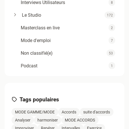
Interviews Utilisateurs
8
Le Studio
172
Masterclass en live
2
Mode d'emploi
7
Non classifié(e)
53
Podcast
1
Support
4
Tuyaux du Twelve
12
Tags populaires
Zold - Articles TAV1
0
MODE GAMME/MODE
Accords
suite d'accords
Analyser
harmoniser
MODE ACCORDS
Improviser
Repérer
Intervalles
Exercice