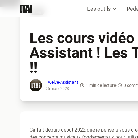
Les outils
Péd
Blog
Les cours vidéo 
Assistant ! Les
!!
Twelve-Assistant
•
1 min de lecture
•
0 comm
25 mars 2023
Ça fait depuis début 2022 que je pense à vous cré
des concepts musicaux fondamentaux pour utiliser