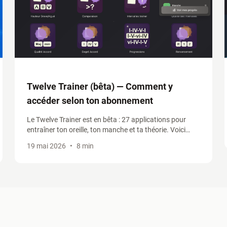
Twelve Trainer (bêta) — Comment y
accéder selon ton abonnement
Le Twelve Trainer est en bêta : 27 applications pour
entraîner ton oreille, ton manche et ta théorie. Voici
comment y accéder selon ton abonnement, et profiter
19 mai 2026
•
8 min
du -30% sur le standalone pendant la bêta.