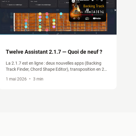
Twelve Assistant 2.1.7 — Quoi de neuf ?
La 2.1.7 est en ligne : deux nouvelles apps (Backing
Track Finder, Chord Shape Editor), transposition en 2
clics, positions CAGED & 3NPS revues, Smart Truncate.
1 mai 2026
•
3 min
On fait le tour des nouveautés.