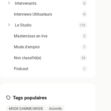
Intervenants
0
Interviews Utilisateurs
8
Le Studio
172
Masterclass en live
2
Mode d'emploi
7
Non classifié(e)
53
Podcast
1
Support
4
Tuyaux du Twelve
12
Tags populaires
Zold - Articles TAV1
0
MODE GAMME/MODE
Accords