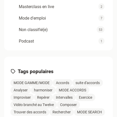
Masterclass en live
2
Mode d'emploi
7
Non classifié(e)
53
Podcast
1
Support
4
Tuyaux du Twelve
12
Tags populaires
Zold - Articles TAV1
0
MODE GAMME/MODE
Accords
suite d'accords
Analyser
harmoniser
MODE ACCORDS
Improviser
Repérer
Intervalles
Exercice
Vidéo branché au Twelve
Composer
Trouver des accords
Rechercher
MODE SEARCH