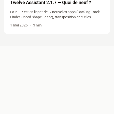
Twelve Assistant 2.1.7 — Quoi de neuf ?
La 2.1.7 est en ligne : deux nouvelles apps (Backing Track
Finder, Chord Shape Editor), transposition en 2 clics,
positions CAGED & 3NPS revues, Smart Truncate. On fait le
1 mai 2026
•
3 min
tour des nouveautés.