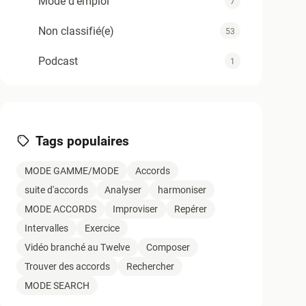
Mode d'emploi
7
Non classifié(e)
53
Podcast
1
Support
4
Tuyaux du Twelve
12
Tags populaires
Zold - Articles TAV1
0
MODE GAMME/MODE
Accords
suite d'accords
Analyser
harmoniser
MODE ACCORDS
Improviser
Repérer
Intervalles
Exercice
Vidéo branché au Twelve
Composer
Trouver des accords
Rechercher
MODE SEARCH