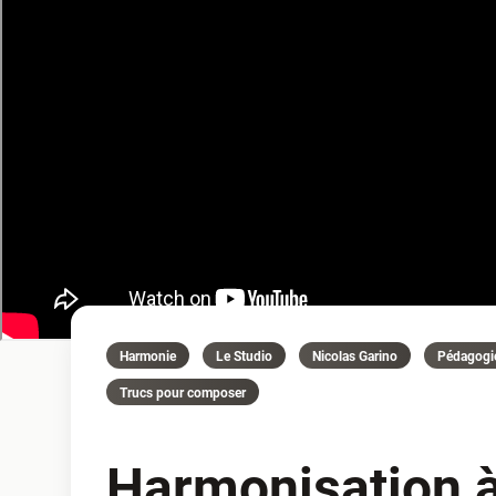
Harmonie
Le Studio
Nicolas Garino
Pédagogi
Trucs pour composer
Harmonisation à