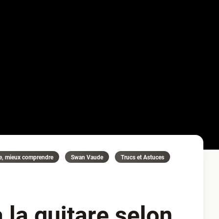
e, mieux comprendre
Swan Vaude
Trucs et Astuces
 la guitare selon