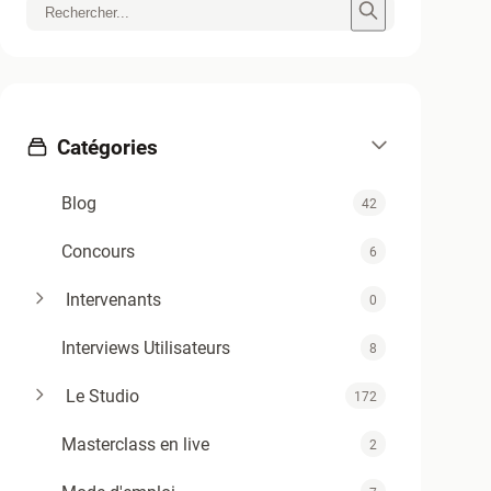
Catégories
Blog
42
Concours
6
Intervenants
0
Interviews Utilisateurs
8
Le Studio
172
Masterclass en live
2