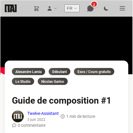
2
FR
Alexandre Lamia
Débutant
Exos / Cours gratuits
Le Studio
Nicolas Garino
Guide de composition #1
Twelve-Assistant
•
1 min de lecture
•
3 juin 2022
0 commentaire