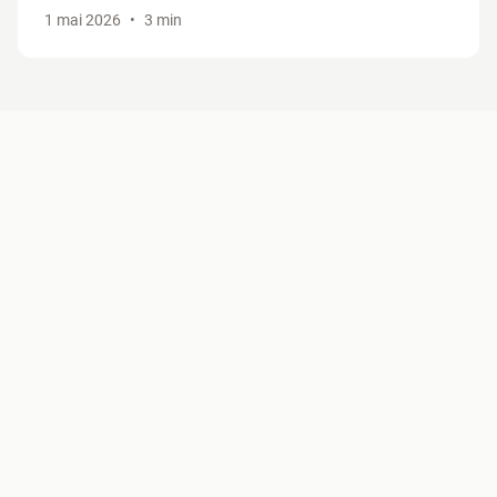
positions CAGED & 3NPS revues, Smart Truncate. On fait le
1 mai 2026
•
3 min
tour des nouveautés.