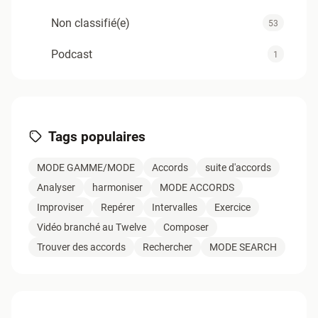
Non classifié(e)
53
Podcast
1
Support
4
Tuyaux du Twelve
12
Tags populaires
Zold - Articles TAV1
0
MODE GAMME/MODE
Accords
suite d'accords
Analyser
harmoniser
MODE ACCORDS
Improviser
Repérer
Intervalles
Exercice
Vidéo branché au Twelve
Composer
Trouver des accords
Rechercher
MODE SEARCH