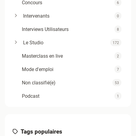
Concours
6
Intervenants
0
Interviews Utilisateurs
8
Le Studio
172
Masterclass en live
2
Mode d'emploi
7
Non classifié(e)
53
Podcast
1
Support
4
Tuyaux du Twelve
12
Tags populaires
Zold - Articles TAV1