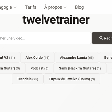
agogie
Tarifs
À propos
Blog
twelvetrainer
Rech
ant V2
Alex Cordo
Alexandre Lamia
Ben
(11)
(16)
(68)
n Guitar)
Podcast
Sami (Hack Ta Guitare)
(5)
(5)
(1)
Tutoriels
Tuyaux du Twelve (Cours)
(25)
(9)