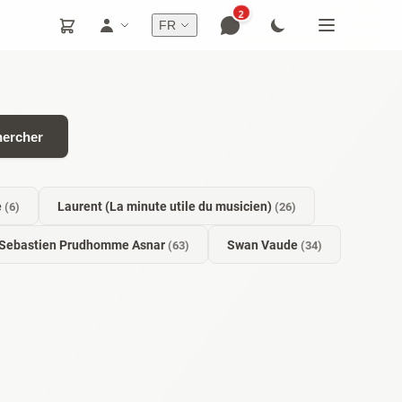
2
FR
ercher
e
Laurent (La minute utile du musicien)
(6)
(26)
Sebastien Prudhomme Asnar
Swan Vaude
(63)
(34)