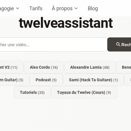
agogie
Tarifs
À propos
Blog
twelveassistant
Rech
ant V2
Alex Cordo
Alexandre Lamia
Ben
(11)
(16)
(68)
n Guitar)
Podcast
Sami (Hack Ta Guitare)
(5)
(5)
(1)
Tutoriels
Tuyaux du Twelve (Cours)
(25)
(9)