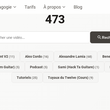
agogie
Tarifs
À propos
Blog
473
Rech
ant V2
Alex Cordo
Alexandre Lamia
Ben
(11)
(16)
(68)
n Guitar)
Podcast
Sami (Hack Ta Guitare)
(5)
(5)
(1)
Tutoriels
Tuyaux du Twelve (Cours)
(25)
(9)