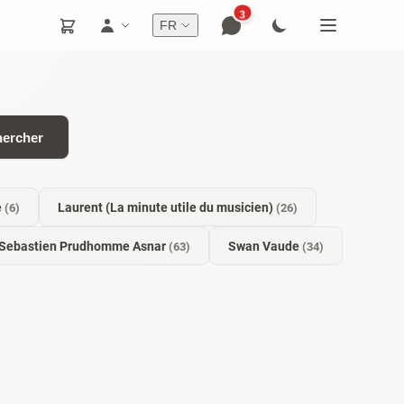
3
FR
ercher
e
Laurent (La minute utile du musicien)
(6)
(26)
Sebastien Prudhomme Asnar
Swan Vaude
(63)
(34)