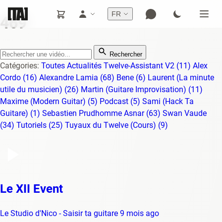
FR
469
Rechercher
Catégories:
Toutes
Actualités Twelve-Assistant V2
(11)
Alex
Cordo
(16)
Alexandre Lamia
(68)
Bene
(6)
Laurent (La minute
utile du musicien)
(26)
Martin (Guitare Improvisation)
(11)
Maxime (Modern Guitar)
(5)
Podcast
(5)
Sami (Hack Ta
Guitare)
(1)
Sebastien Prudhomme Asnar
(63)
Swan Vaude
(34)
Tutoriels
(25)
Tuyaux du Twelve (Cours)
(9)
Le XII Event
Le Studio d'Nico - Saisir ta guitare
9 mois ago