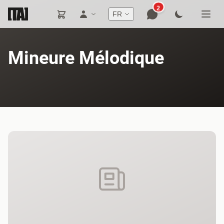
2
FR
Mineure Mélodique