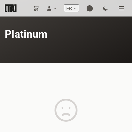
FR
Platinum