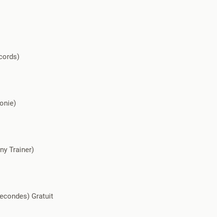
cords)
onie)
ny Trainer)
secondes) Gratuit