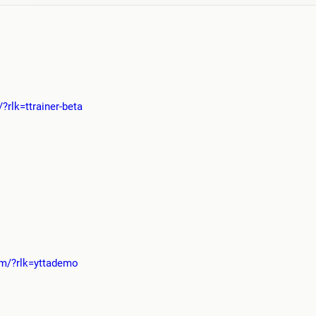
?rlk=ttrainer-beta
om/?rlk=yttademo