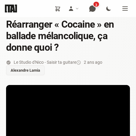
3
Réarranger « Cocaine » en
ballade mélancolique, ça
donne quoi ?
Le Studio d'Nico - Saisir ta guitare
2 ans ago
Alexandre Lamia