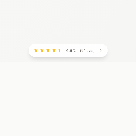
4.8/5
(94 avis)
RCES
COMPTE
riels
Se connecter
S'inscrire