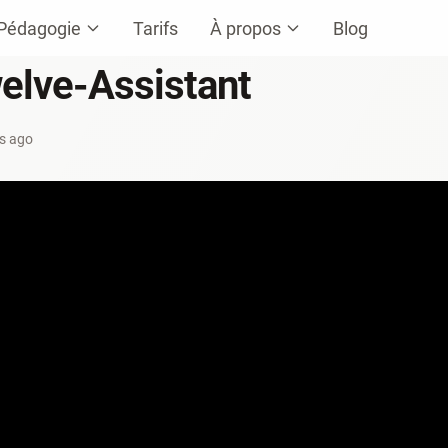
Pédagogie
Tarifs
À propos
Blog
welve-Assistant
s ago