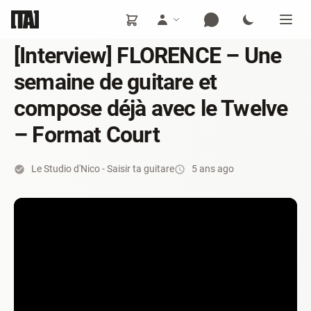
[Interview] FLORENCE – Une
semaine de guitare et
compose déjà avec le Twelve
– Format Court
Le Studio d'Nico - Saisir ta guitare
5 ans ago